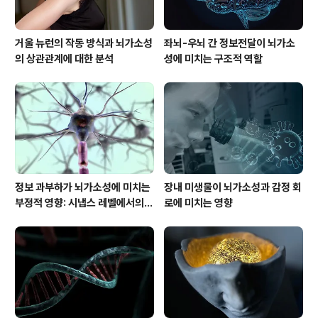
거울 뉴런의 작동 방식과 뇌가소성
좌뇌-우뇌 간 정보전달이 뇌가소
의 상관관계에 대한 분석
성에 미치는 구조적 역할
정보 과부하가 뇌가소성에 미치는
장내 미생물이 뇌가소성과 감정 회
부정적 영향: 시냅스 레벨에서의
로에 미치는 영향
신경학적 분석