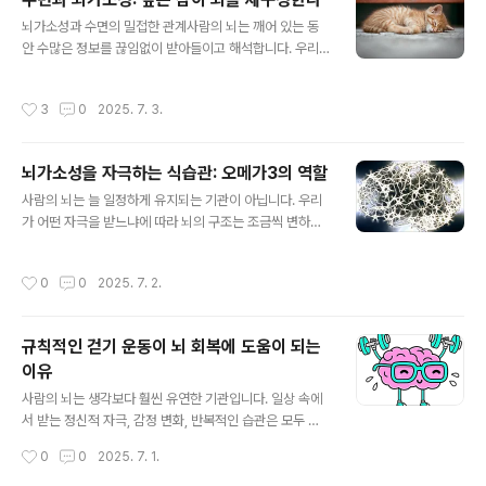
영역(이해), 그리고 우뇌의 청각 및 기억 관련 회로를 자극
글 내용
뇌가소성과 수면의 밀접한 관계사람의 뇌는 깨어 있는 동
합니다. 외국어 학습을 반복하면 이들 뇌 영역 사이의 연결
안 수많은 정보를 끊임없이 받아들이고 해석합니다. 우리
이 더욱 강화되며, 기존의 신경 회로가 재구성되는 현상, 즉
가 어떤 말을 이해하거나 새로운 지식을 외우고, 감정을 조
뇌가소성이 자연스럽게 일어납니다. 이 과정은 나이가 들
절하는 모든 과정은 뇌 안의 신경 회로가 얼마나 유연하게
수록 느리게 진행되지만, 성인 역시 꾸준한 학습을 통해 뇌
작성시간
3
0
2025. 7. 3.
반응하느냐에 달려 있습니다. 이처럼 뇌가 외부 자극에 따
의 유연성을 회복하거나 유지할 수 있습니다. 뇌는 새로운
라 스스로 변형되는 능력을 뇌가소성(Neuroplasticity)
언어를 익힐 때마다 ‘새..
이라고 합니다. 많은 사람이 뇌가소성을 높이기 위해 독서,
뇌가소성을 자극하는 식습관: 오메가3의 역할
명상, 운동, 학습 등 다양한 활동을 시도합니다. 하지만 의
글 내용
외로 간과되는 요소가 하나 있습니다. 바로 수면입니다. 뇌
사람의 뇌는 늘 일정하게 유지되는 기관이 아닙니다. 우리
는 우리가 잠든 시간 동안도 활동을 멈추지 않고, 낮 동안
가 어떤 자극을 받느냐에 따라 뇌의 구조는 조금씩 변하며,
축적된 정보를 분류하고 정리하는 ‘밤의 작업’을 수행합니
환경이나 습관이 축적되면 신경세포 간의 연결 상태도 달
다. 특히 수면 중에는 기억을 담당하는 해마와 사고를 관장
라지게 됩니다. 이를 가능하게 하는 힘이 바로 뇌가소성(n
작성시간
0
0
2025. 7. 2.
하는 전두엽이 활발하게 ..
europlasticity)입니다.뇌가소성은 학습, 회복, 창의력,
감정 조절 등에 관여하는 매우 중요한 능력입니다. 그리고
이 능력은 단순히 두뇌 훈련이나 운동으로만 키워지는 것
규칙적인 걷기 운동이 뇌 회복에 도움이 되는
이 아닙니다. 뇌의 회복성과 유연성은 우리가 매일 먹는 음
이유
식과도 깊은 관련이 있습니다. 특히 오메가3 지방산은 뇌
글 내용
가소성에 가장 밀접하게 연결된 영양소 중 하나입니다.오
사람의 뇌는 생각보다 훨씬 유연한 기관입니다. 일상 속에
메가3는 왜 뇌에 중요한가요?사람의 뇌는 약 60%가 지방
서 받는 정신적 자극, 감정 변화, 반복적인 습관은 모두 뇌
으로 구성되어 있으며, 그중에서도 DHA(도코사헥사엔산)
에 영향을 미치며, 때로는 뇌의 구조 자체를 바꾸기도 합니
작성시간
0
0
2025. 7. 1.
는 오메가3 지방산의 대표 성..
다. 이를 ‘뇌가소성(Neuroplasticity)’이라고 부르며, 이
는 뇌가 외부 환경이나 활동에 따라 스스로 적응하고 변화