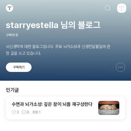
검색하기
티스토리
starryestella 님의 블로그
구독자
0
뇌신경학에 대한 블로그입니다. 주로 뇌가소성과 신경전달물질에 관
한 글을 쓰고 있습니다.
구독하기
신고하기 레이어
열기
인기글
수면과 뇌가소성: 깊은 잠이 뇌를 재구성한다
3
0
조회
1