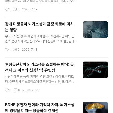
그리고 신경 경로의 형성 변화 등 다양한 방식으로 뇌가소
하루 평균 74GB 이상의 디지털 정보를 소비한다. 이 수치
성을 유도한다. 특히 반복적인 활동이나 새로운 학습이 지
는 신경계가 감당할 수 있는 용량을 넘어서는 수준이며, 뇌
작성시간
1
0
2025. 7. 19.
속될 경우, 뇌는 기존 회로를 재구성하고 좌우 간 연결 강도
는 과도한 자극 속에서 끊임없이 회로를 재조정해야 하는
를 조정하며 적응한다.따..
상황에 놓여 있다. 디지털 환경의 발달은 뇌의 가소성을 촉
진시킬 잠재력을 제공하는 동시에, 뇌 기능을 과도하게 소
장내 미생물이 뇌가소성과 감정 회로에 미치
진시키는 이중적인 위협이 된다. 뇌가소성(neuroplastici
는 영향
ty)은 뇌가 경험, 학습, 환경 자극에 따라 시냅스 연결을 강
글 내용
화하거나 약화시키며 구조와 기능을 재조직하는 능력을 말
우리의 뇌는 장 속 세균과 대화한다오래전까지만 해도 인
한다. 이 능력은 기억, 학습, 감정조절, 사고력 등 인간의 핵
간의 감정과 사고는 전적으로 뇌의 활동에 의해 결정된다
심 인지 기능의 기반이다. 하지만 뇌가소성은 무한정 활성
고 여겨졌다. 그러나 최근 뇌과학과 장내미생물학의 교차
작성시간
1
0
2025. 7. 18.
화되는 것이 아니다. 오히려 지속적이고 무분별한 정보 입
연구를 통해, 우리의 정서와 인지 기능이 장내 환경과 깊게
력은 시냅스 과잉 ..
연결되어 있다는 사실이 밝혀지고 있다. 특히 장내 미생물,
즉 마이크로바이옴(microbiome)은 단순한 소화 보조자
후성유전학이 뇌가소성을 조절하는 방식: 유
가 아니라, 뇌 회로와 감정 상태에 직접적인 영향을 미치는
전자 그 이후의 신경학적 유연성
생물학적 조절자로 작용한다. 현대 과학은 이를 장-뇌 축(g
글 내용
ut-brain axis)이라 부르며, 이 시스템을 통해 장내 세균
사람마다 학습 능력, 기억력, 감정 조절 방식이 모두 다르
과 뇌가 양방향으로 소통하고 있다는 것을 보여주고 있다.
다. 어떤 사람은 스트레스에 잘 적응하는 반면, 또 다른 사
더 나아가 일부 미생물은 신경전달물질을 생성하거나 면역
람은 쉽게 무너진다. 이런 차이는 단순히 유전자 정보만으
작성시간
0
0
2025. 7. 16.
반응을 조절하며, 해마, 편도체, 전전두엽과 같은 감정 및
로 설명하기엔 부족하다.최근 뇌과학 분야에서는 ‘후성유
인지 회로에 영향..
전학(epigenetics)’이라는 개념이 주목받고 있다. 후성유
전학은 유전자의 염기서열은 변하지 않지만, 그 유전자가
BDNF 유전자 변이와 기억력 차이: 뇌가소성
발현되거나 억제되는 방식을 환경 요인이 조절할 수 있음
에 영향을 미치는 생물학적 경계선
을 의미한다.즉, 우리가 어떤 환경에서 살고, 어떤 음식을