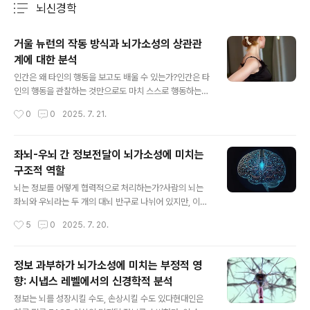
뇌신경학
분류 전체보기
주요 글 목록
거울 뉴런의 작동 방식과 뇌가소성의 상관관
계에 대한 분석
글 내용
인간은 왜 타인의 행동을 보고도 배울 수 있는가?인간은 타
인의 행동을 관찰하는 것만으로도 마치 스스로 행동하는
것처럼 학습하고 감정에 반응할 수 있다. 우리는 누군가가
작성시간
0
0
2025. 7. 21.
웃으면 함께 미소를 짓고, 고통스러운 장면을 보면 몸이 움
찔하는 경험을 한다. 이러한 인간의 직관적 공감과 행동 모
방 능력 뒤에는 거울 뉴런 시스템(Mirror Neuron Syste
좌뇌-우뇌 간 정보전달이 뇌가소성에 미치는
m)이 존재한다.거울 뉴런은 원래 행동을 직접 수행할 때와
구조적 역할
타인이 동일한 행동을 수행하는 것을 볼 때 모두 활성화되
글 내용
는 특이한 뉴런으로 알려졌다. 이 신경세포는 1990년대
뇌는 정보를 어떻게 협력적으로 처리하는가?사람의 뇌는
이탈리아 파르마대학교의 연구팀에 의해 원숭이의 전두엽
좌뇌와 우뇌라는 두 개의 대뇌 반구로 나뉘어 있지만, 이들
에서 처음 발견되었으며, 이후 인간의 뇌에서도 이와 유사
은 단순히 독립적으로 작동하는 것이 아니다. 뇌는 좌우 반
작성시간
5
0
2025. 7. 20.
한 기능을 하는 구조가 존재함이 밝혀졌다.중요한 점은 거
구 간에 끊임없는 정보 교환을 통해 하나의 통합된 시스템
울 뉴런이 단순히 '모방'을..
으로 기능하며, 이 연결의 핵심에는 뇌량(corpus callos
um)이라는 신경다발이 있다. 이 뇌량은 약 2억 개 이상의
정보 과부하가 뇌가소성에 미치는 부정적 영
신경섬유로 구성되어 있으며, 좌뇌와 우뇌의 실시간 통신
향: 시냅스 레벨에서의 신경학적 분석
을 가능하게 해준다.이러한 정보 교환은 단순히 정보의 전
글 내용
달에만 머무르지 않고, 시냅스의 강화·억제, 회로의 재배치,
정보는 뇌를 성장시킬 수도, 손상시킬 수도 있다현대인은