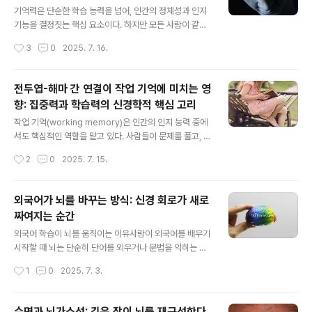
글 내용
먹으며, 어떤 감정을 지속적으로 경험하는지가 실제 유전
기억력은 단순한 학습 능력을 넘어, 인간의 정체성과 인지
자 작동 방식에 영향을 미친다는 뜻이다.이러한 후성유전
기능을 결정짓는 핵심 요소이다. 하지만 모든 사람이 같은
적 조절은 뇌의 시냅스 형성, 뉴런 연결, 감정 회로에 이르
기억력을 가지지는 않는다. 어떤 사람은 한 번 본 정보를 오
작성시간
3
0
2025. 7. 16.
기까지 다양한 기능에 작용하며, 뇌가소성(plasticity)이
래도록 기억하는 반면, 또 어떤 사람은 반복적인 노력이 있
라는 뇌의 적응 능력을 결..
어야 겨우 정보를 기억에 저장한다.이러한 개인차의 근본
적인 원인을 설명하는 데 있어, 과학자들은 하나의 유전자
전두엽-해마 간 연결이 작업 기억에 미치는 영
에 주목하고 있다. 바로 ‘뇌유래신경영양인자(BDNF, Brai
향: 집중력과 학습력의 신경학적 핵심 고리
n-Derived Neurotrophic Factor)’다. BDNF는 뇌가
글 내용
소성의 분자적 기반으로 작용하며, 시냅스 형성과 뉴런 생
작업 기억(working memory)은 인간의 인지 능력 중에
존에 결정적인 역할을 한다.특히 BDNF 유전자의 특정한
서도 핵심적인 역할을 맡고 있다. 사람들이 문제를 풀고, 대
변이, 즉 Val66Met 다형성은 기억력, 학습 능력, 감정 조
화를 기억하고, 학습한 정보를 유지하며 조작하는 모든 순
작성시간
2
0
2025. 7. 15.
절 등에 깊은 영향을 준다고 밝혀졌다. 이 변이가 있는 사..
간에 작업 기억이 작동한다. 그런데 이 능력은 단일 뇌 부위
의 기능이 아니라, 복잡한 뇌 회로 간 협력으로 이루어진다.
특히 전두엽과 해마 사이의 연결은 작업 기억의 질을 결정
외국어가 뇌를 바꾸는 방식: 신경 회로가 새로
짓는 중요한 요소다.전두엽은 판단, 계획, 집중력 등 고차원
짜여지는 순간
적인 인지 기능을 담당하며, 해마는 단기 정보의 저장과 시
글 내용
간 순서 기억에 깊이 관여한다. 두 영역은 신경망을 통해 지
외국어 학습이 뇌를 움직이는 이유사람이 외국어를 배우기
속적으로 정보를 주고받으며, 그 협력이 원활할수록 작업
시작할 때 뇌는 단순히 단어를 외우거나 문법을 익히는 것
기억은 안정적이고 유연하게 작동한다. 하지만 많은 사람
이상의 일을 수행합니다. 새로운 언어는 기존에 없던 음성
작성시간
1
0
2025. 7. 3.
들은 이 연결의 실질적인 역할을 정확히 이해하지 못한다.
체계, 문장 구조, 발화 방식 등 다양한 자극을 동시에 제공
본문에서는 전두엽과..
합니다. 이런 복합적인 자극은 뇌의 여러 부위를 동시에 활
성화시키며, 특히 좌뇌의 브로카 영역(말하기), 베르니케
수면과 뇌가소성: 깊은 잠이 뇌를 재구성한다